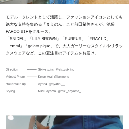
モデル・タレントとして活躍し、ファッションアイコンとしても
絶大な支持を集める「まえのん」こと前田希美さんが、池袋
PARCO B1Fをクルーズ。
「SNIDEL」「LILY BROWN」「FURFUR」「FRAY I.D」
「emmi」「gelato pique」で、大人ガーリーなスタイルやリラッ
クスウェアなど、この夏注目のアイテムをお届け。
Direction
Sixtysix.inc
@sixtysix.inc
Video＆Photo
Keisei Arai
@keimons
Hair&make up
Ayaha
@ayaha.__
Styling
Miki Sayama
@miki_sayama_