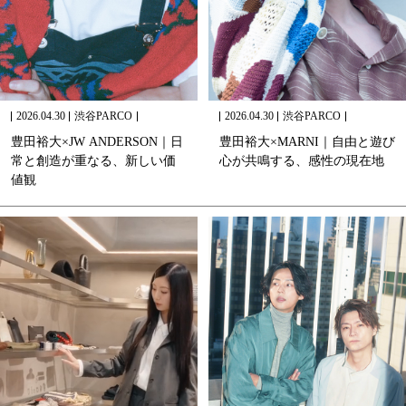
2026.04.30
渋谷PARCO
2026.04.30
渋谷PARCO
豊
田
裕
大
×
J
W
A
N
D
E
R
S
O
N
｜
日
豊
田
裕
大
×
M
A
R
N
I
｜
自
由
と
遊
び
常
と
創
造
が
重
な
る
、
新
し
い
価
心
が
共
鳴
す
る
、
感
性
の
現
在
地
値
観