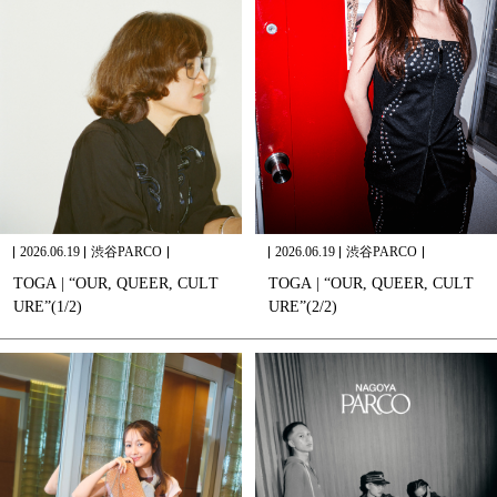
2026.06.19
渋谷PARCO
2026.06.19
渋谷PARCO
T
O
G
A
|
“
O
U
R
,
Q
U
E
E
R
,
C
U
L
T
T
O
G
A
|
“
O
U
R
,
Q
U
E
E
R
,
C
U
L
T
U
R
E
”
(
1
/
2
)
U
R
E
”
(
2
/
2
)