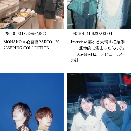
2026.04.28
心斎橋PARCO
2026.04.24
池袋PARCO
M
O
N
A
K
O
×
心
斎
橋
P
A
R
C
O
|
2
0
I
n
t
e
r
v
i
e
w
藤
ヶ
谷
太
輔
＆
横
尾
渉
2
6
S
P
R
I
N
G
C
O
L
L
E
C
T
I
O
N
｜
「
運
命
的
に
集
ま
っ
た
6
人
で
」
─
─
K
i
s
-
M
y
-
F
t
2
、
デ
ビ
ュ
ー
1
5
年
の
絆