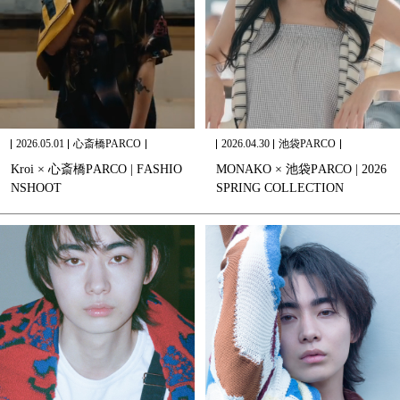
2026.05.01
心斎橋PARCO
2026.04.30
池袋PARCO
K
r
o
i
×
心
斎
橋
P
A
R
C
O
|
F
A
S
H
I
O
M
O
N
A
K
O
×
池
袋
P
A
R
C
O
|
2
0
2
6
N
S
H
O
O
T
S
P
R
I
N
G
C
O
L
L
E
C
T
I
O
N