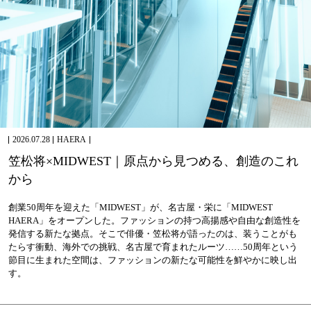
2026.07.28
HAERA
笠
松
将
×
M
I
D
W
E
S
T
｜
原
点
か
ら
見
つ
め
る
、
創
造
の
こ
れ
か
ら
創業50周年を迎えた「MIDWEST」が、名古屋・栄に「MIDWEST
HAERA」をオープンした。ファッションの持つ高揚感や自由な創造性を
発信する新たな拠点。そこで俳優・笠松将が語ったのは、装うことがも
たらす衝動、海外での挑戦、名古屋で育まれたルーツ……50周年という
節目に生まれた空間は、ファッションの新たな可能性を鮮やかに映し出
す。