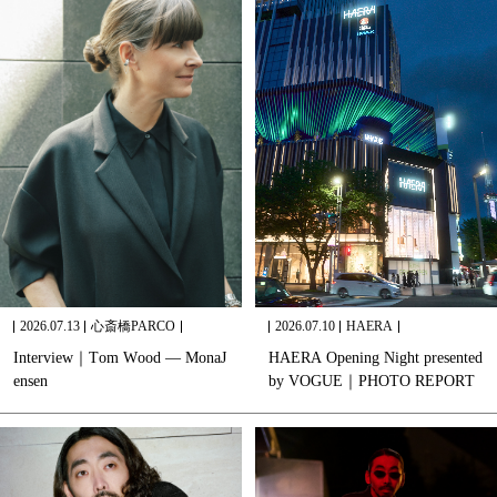
2026.07.13
心斎橋PARCO
2026.07.10
HAERA
I
n
t
e
r
v
i
e
w
｜
T
o
m
W
o
o
d
—
M
o
n
a
J
H
A
E
R
A
O
p
e
n
i
n
g
N
i
g
h
t
p
r
e
s
e
n
t
e
d
e
n
s
e
n
b
y
V
O
G
U
E
｜
P
H
O
T
O
R
E
P
O
R
T