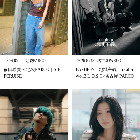
2026.05.25
池袋PARCO
2026.05.18
名古屋PARCO
前
田
希
美
×
池
袋
P
A
R
C
O
｜
S
H
O
F
A
S
H
I
O
N
｜
地
域
主
義
-
L
o
c
a
l
i
s
m
P
C
R
U
I
S
E
-
v
o
l
.
3
L
.
O
.
S
.
T
×
名
古
屋
P
A
R
C
O