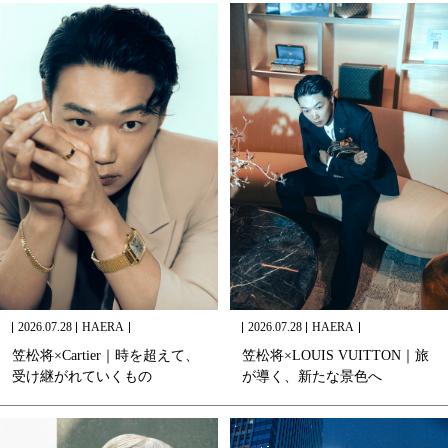
2026.07.28
HAERA
2026.07.28
HAERA
笠
松
将
×
C
a
r
t
i
e
r
｜
時
を
超
え
て
、
笠
松
将
×
L
O
U
I
S
V
U
I
T
T
O
N
｜
旅
受
け
継
が
れ
て
い
く
も
の
が
導
く
、
新
た
な
景
色
へ