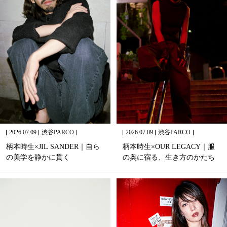
2026.07.09
渋谷PARCO
2026.07.09
渋谷PARCO
柄
本
時
生
×
J
I
L
S
A
N
D
E
R
｜
自
ら
柄
本
時
生
×
O
U
R
L
E
G
A
C
Y
｜
服
の
美
学
を
静
か
に
貫
く
の
奥
に
宿
る
、
生
き
方
の
か
た
ち