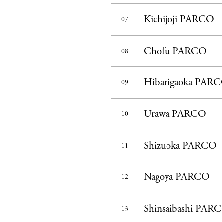
Kichijoji PARCO
07
Chofu PARCO
08
Hibarigaoka PAR
09
Urawa PARCO
10
Shizuoka PARCO
11
Nagoya PARCO
12
Shinsaibashi PAR
13