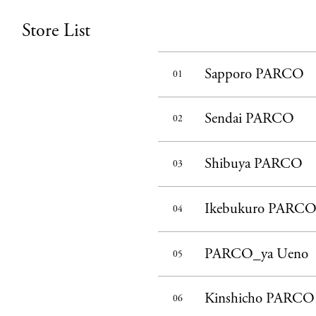
Store List
Sapporo PARCO
01
Sendai PARCO
02
Shibuya PARCO
03
Ikebukuro PARC
04
PARCO_ya Ueno
05
Kinshicho PARCO
06