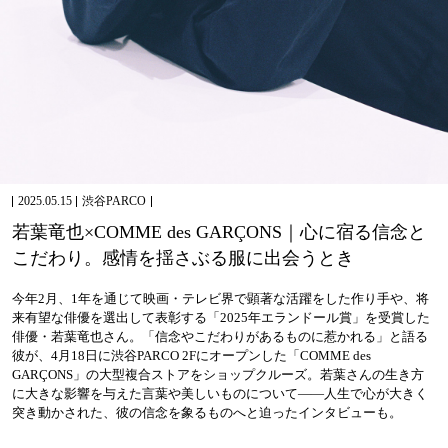
2025.05.15
渋谷PARCO
若
葉
竜
也
×
C
O
M
M
E
d
e
s
G
A
R
Ç
O
N
S
｜
心
に
宿
る
信
念
と
こ
だ
わ
り
。
感
情
を
揺
さ
ぶ
る
服
に
出
会
う
と
き
今年2月、1年を通じて映画・テレビ界で顕著な活躍をした作り手や、将
来有望な俳優を選出して表彰する「2025年エランドール賞」を受賞した
俳優・若葉竜也さん。「信念やこだわりがあるものに惹かれる」と語る
彼が、4月18日に渋谷PARCO 2Fにオープンした「COMME des
GARÇONS」の大型複合ストアをショップクルーズ。若葉さんの生き方
に大きな影響を与えた言葉や美しいものについて――人生で心が大きく
突き動かされた、彼の信念を象るものへと迫ったインタビューも。