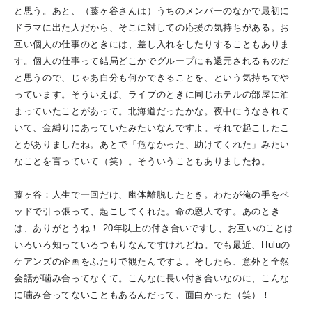
と思う。あと、（藤ヶ谷さんは）うちのメンバーのなかで最初に
ドラマに出た人だから、そこに対しての応援の気持ちがある。お
互い個人の仕事のときには、差し入れをしたりすることもありま
す。個人の仕事って結局どこかでグループにも還元されるものだ
と思うので、じゃあ自分も何かできることを、という気持ちでや
っています。そういえば、ライブのときに同じホテルの部屋に泊
まっていたことがあって。北海道だったかな。夜中にうなされて
いて、金縛りにあっていたみたいなんですよ。それで起こしたこ
とがありましたね。あとで「危なかった、助けてくれた」みたい
なことを言っていて（笑）。そういうこともありましたね。
藤ヶ谷：人生で一回だけ、幽体離脱したとき。わたが俺の手をベ
ッドで引っ張って、起こしてくれた。命の恩人です。あのとき
は、ありがとうね！ 20年以上の付き合いですし、お互いのことは
いろいろ知っているつもりなんですけれどね。でも最近、Huluの
ケアンズの企画をふたりで観たんですよ。そしたら、意外と全然
会話が噛み合ってなくて。こんなに長い付き合いなのに、こんな
に噛み合ってないこともあるんだって、面白かった（笑）！