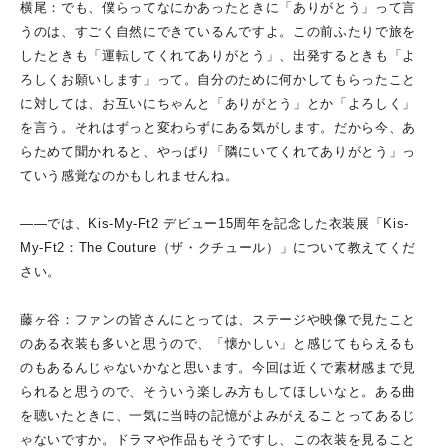
横尾：でも、僕らってなにかあったときに「ありがとう」って言
うのは、すごく自然にできているんですよ。この前ふたりで旅を
したときも「運転してくれてありがとう」、出発するときも「よ
ろしくお願いします」って。自分のために何かしてもらったこと
に対しては、お互いにちゃんと「ありがとう」とか「よろしく」
を言う。それはずっと変わらずにある気がします。だから今、あ
らためて聞かれると、やっぱり「隣にいてくれてありがとう」っ
ていう感覚なのかもしれませんね。
――では、Kis-My-Ft2 デビュー15周年を記念した衣装展「Kis-
My-Ft2：The Couture（ザ・クチュール）」について教えてくだ
さい。
藤ヶ谷：ファンの皆さんにとっては、ステージや映像で見たこと
のある衣装も多いと思うので、「懐かしい」と感じてもらえるも
のもあるんじゃないかなと思います。今回は近くで素材感まで見
られると思うので、そういう楽しみ方もしてほしいなと。ある曲
を聴いたときに、一気に当時の記憶がよみがえることってあるじ
ゃないですか。ドラマや作品もそうですし、この衣装を見ること