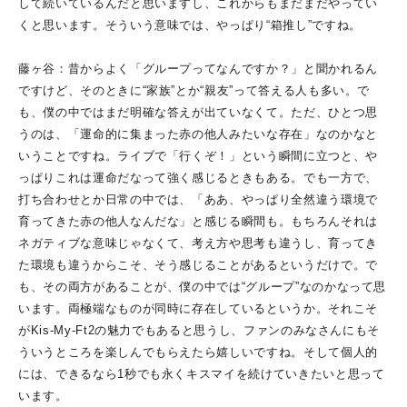
して続いているんだと思いますし、これからもまだまだやってい
くと思います。そういう意味では、やっぱり“箱推し”ですね。
藤ヶ谷：昔からよく「グループってなんですか？」と聞かれるん
ですけど、そのときに“家族”とか“親友”って答える人も多い。で
も、僕の中ではまだ明確な答えが出ていなくて。ただ、ひとつ思
うのは、「運命的に集まった赤の他人みたいな存在」なのかなと
いうことですね。ライブで「行くぞ！」という瞬間に立つと、や
っぱりこれは運命だなって強く感じるときもある。でも一方で、
打ち合わせとか日常の中では、「ああ、やっぱり全然違う環境で
育ってきた赤の他人なんだな」と感じる瞬間も。もちろんそれは
ネガティブな意味じゃなくて、考え方や思考も違うし、育ってき
た環境も違うからこそ、そう感じることがあるというだけで。で
も、その両方があることが、僕の中では“グループ”なのかなって思
います。両極端なものが同時に存在しているというか。それこそ
がKis-My-Ft2の魅力でもあると思うし、ファンのみなさんにもそ
ういうところを楽しんでもらえたら嬉しいですね。そして個人的
には、できるなら1秒でも永くキスマイを続けていきたいと思って
います。