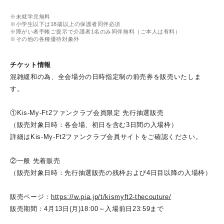
※未就学児無料
※小学生以下は18歳以上の保護者同伴必須
※障がい者手帳ご提示で介護者1名のみ同伴無料（ご本人は有料）
※その他の各種優待対象外
チケット情報
混雑緩和の為、全会場分の日時指定制の前売券を販売いたしま
す。
①Kis-My-Ft2ファンクラブ会員限定 先行抽選販売
（販売対象日時：各会場、初日を含む3日間の入場枠）
詳細はKis-My-Ft2ファンクラブ会員サイトをご確認ください。
②一般 先着販売
（販売対象日時：先行抽選販売の残枠および4日目以降の入場枠）
販売ページ：
https://w.pia.jp/t/kismyft2-thecouture/
販売期間：4月13日(月)18:00～入場前日23:59まで