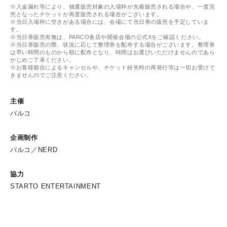
※入金漏れ等により、抽選販売対象の入場枠が先着販売される場合や、一度完
売となったチケットが再度販売される場合がございます。
※当日入場枠に空きがある場合には、会場にて当日券の販売を予定していま
す。
※当日券販売有無は、PARCO各店や開催会場の公式Xをご確認ください。
※当日券販売の際、状況に応じて整理券を配布する場合がございます。整理券
は早い時間のものから順に配布となり、時間はお選びいただけませんのであら
かじめご了承ください。
※お客様都合によるキャンセルや、チケット紛失時の再発行等は一切お受けで
きませんのでご注意ください。
主催
パルコ
企画制作
パルコ／NERD
協力
STARTO ENTERTAINMENT