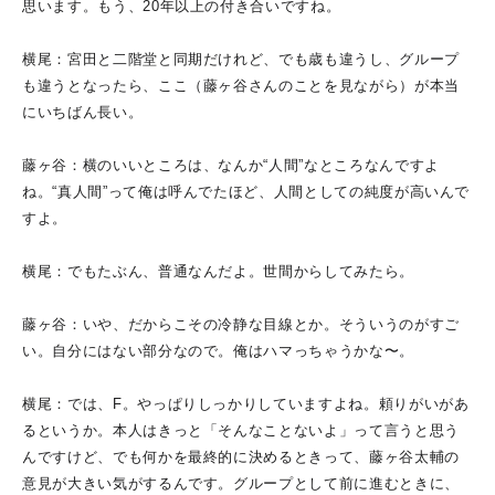
思います。もう、20年以上の付き合いですね。
横尾：宮田と二階堂と同期だけれど、でも歳も違うし、グループ
も違うとなったら、ここ（藤ヶ谷さんのことを見ながら）が本当
にいちばん長い。
藤ヶ谷：横のいいところは、なんか“人間”なところなんですよ
ね。“真人間”って俺は呼んでたほど、人間としての純度が高いんで
すよ。
横尾：でもたぶん、普通なんだよ。世間からしてみたら。
藤ヶ谷：いや、だからこその冷静な目線とか。そういうのがすご
い。自分にはない部分なので。俺はハマっちゃうかな〜。
横尾：では、F。やっぱりしっかりしていますよね。頼りがいがあ
るというか。本人はきっと「そんなことないよ」って言うと思う
んですけど、でも何かを最終的に決めるときって、藤ヶ谷太輔の
意見が大きい気がするんです。グループとして前に進むときに、