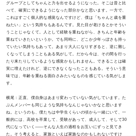
グループとしてちゃんと力を出せるようになった。そこは昔と比
べて、確実にできるようになった部分かなと思います。一方で、
これはすごく個人的な感覚なんですけど、僕は「ちゃんと歳を重
ねたい」という気持ちもあるんです。見た目が老けるとかそうい
うことじゃなくて。人として経験を重ねながら、きちんと年齢を
重ねていきたいというか。でも同時に、どこか少年っぽさも持っ
ていたい気持ちもあって。あまり大人になりすぎると、逆に難し
くなってしまうこともある気がして。だから今は、その間を行っ
たり来たりしているような感覚かもしれません。できることは確
実に増えたけれど、逆にできなくなったこともある。そういう意
味では、年齢を重ねる面白さみたいなものを感じている気がしま
す。
横尾：正直、僕自身はあまり変わっていない気がしています。た
ぶんメンバーも同じような気持ちなんじゃないかなと思います
ね。というのも、僕たちは中学生くらいの頃から一緒にいて、一
般的には、高校を卒業して、受験があって、成人して、そして30
代になっていく――そんな人生の過程をお互いにずっと見てき
た。そう考えると、家族といえば家族なのかもしれないですけ