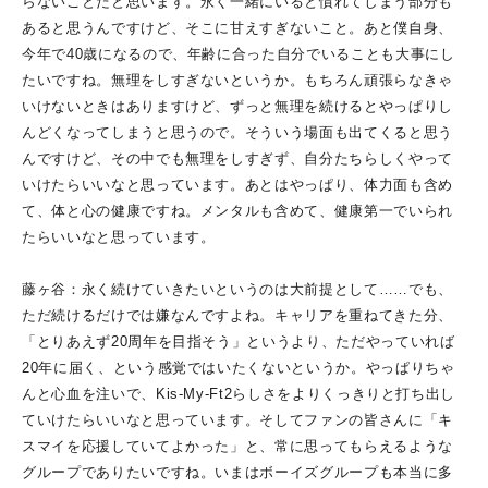
らないことだと思います。永く一緒にいると慣れてしまう部分も
あると思うんですけど、そこに甘えすぎないこと。あと僕自身、
今年で40歳になるので、年齢に合った自分でいることも大事にし
たいですね。無理をしすぎないというか。もちろん頑張らなきゃ
いけないときはありますけど、ずっと無理を続けるとやっぱりし
んどくなってしまうと思うので。そういう場面も出てくると思う
んですけど、その中でも無理をしすぎず、自分たちらしくやって
いけたらいいなと思っています。あとはやっぱり、体力面も含め
て、体と心の健康ですね。メンタルも含めて、健康第一でいられ
たらいいなと思っています。
藤ヶ谷：永く続けていきたいというのは大前提として……でも、
ただ続けるだけでは嫌なんですよね。キャリアを重ねてきた分、
「とりあえず20周年を目指そう」というより、ただやっていれば
20年に届く、という感覚ではいたくないというか。やっぱりちゃ
んと心血を注いで、Kis-My-Ft2らしさをよりくっきりと打ち出し
ていけたらいいなと思っています。そしてファンの皆さんに「キ
スマイを応援していてよかった」と、常に思ってもらえるような
グループでありたいですね。いまはボーイズグループも本当に多