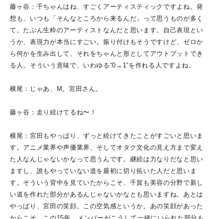
藤ヶ谷：千ちゃんはね、すごくアーティスティックですよね。発
想も、いつも「そんなところから来るんだ」って思うものが多く
て。たぶん生粋のアーティストなんだと思います。自己表現とい
うか、表現力が本当にすごい。振り付けもそうですけど、ゼロか
ら何かを生み出して、それをちゃんと形としてアウトプットでき
る人。そういう意味で、いわゆる“0→1”を作れる人ですよね。
横尾：じゃあ、M。宮田さん。
藤ヶ谷：走り続けてるね〜！
横尾：宮田もやっぱり、ずっと続けてきたことがすごいと思いま
す。アニメ業界や声優業界、そしてオタク文化の見え方まで変え
た人なんじゃないかなって思うんです。継続は力なりだなと思い
ますし、誰もやっていない道を最初に切り拓いた人だと思いま
す。そういう背中を見ていたからこそ、千賀も美容の分野で新し
い道を作れた部分があるんじゃないかなとも思いますね。あとは
やっぱり、宮田の笑顔。この空気感というか。あの笑顔があった
からこそ、この15年、メンバーがこうして一緒にいられた部分も