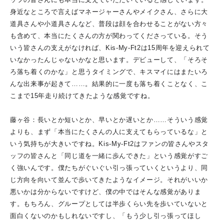
身近なところで言えばマネージャーさんやメイクさん、さらに大
道具さんや小道具さんなど、普段は顔を合わせることがない方々
も含めて、本当にたくさんの方が関わってくださっている。そう
いう皆さんの支えがなければ、Kis-My-Ft2は15周年を迎えられて
いなかったんじゃないかなと思います。デビューして、「そろそ
ろ落ち着くのかな」と思うタイミングで、キスマイにはまたいろ
んな出来事が起きて……。結果的に一度も落ち着くことなく、こ
こまで15年走り続けてきたような感覚ですね。
藤ヶ谷：長いとか短いとか、早いとか遅いとか……そういう感覚
よりも、まず「本当にたくさんの人に支えてもらっているな」と
いう気持ちが大きいですね。Kis-My-Ft2はファンの皆さんやスタ
ッフの皆さんと「同じ道を一緒に歩んできた」という感覚がすご
く強いんです。僕たちがぐいぐい引っ張っていくというより、同
じ方向を向いて並んで歩いてきたようなイメージ。それがいいか
悪いかは分からないですけど、僕の中ではそんな感覚がありま
す。もちろん、グループとしては半歩くらい先を歩いていないと
面白くないのかもしれないですし、「もう少し引っ張ってほし