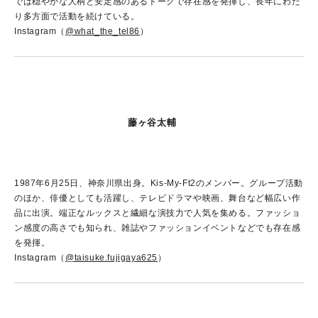
では穏やかな人柄と安定感のあるトークで存在感を発揮し、長年にわた
り多方面で活動を続けている。
Instagram（
@what_the_tel86
）
藤ヶ谷太輔
1987年6月25日、神奈川県出身。Kis-My-Ft2のメンバー。グループ活動
のほか、俳優としても活躍し、テレビドラマや映画、舞台など幅広い作
品に出演。端正なルックスと繊細な演技力で人気を集める。ファッショ
ン感度の高さでも知られ、雑誌やファッションイベントなどでも存在感
を発揮。
Instagram（
@taisuke.fujigaya625
）