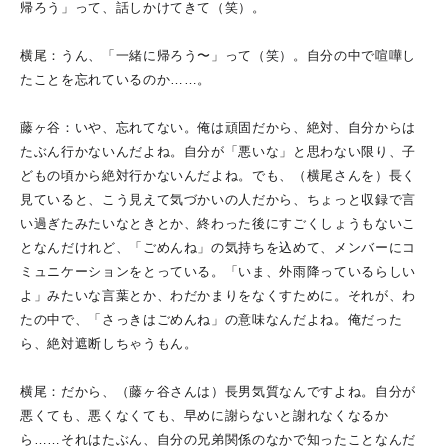
帰ろう」って、話しかけてきて（笑）。
横尾：うん、「一緒に帰ろう〜」って（笑）。自分の中で喧嘩し
たことを忘れているのか……。
藤ヶ谷：いや、忘れてない。俺は頑固だから、絶対、自分からは
たぶん行かないんだよね。自分が「悪いな」と思わない限り、子
どもの頃から絶対行かないんだよね。でも、（横尾さんを）長く
見ていると、こう見えて気づかいの人だから、ちょっと収録で言
い過ぎたみたいなときとか、終わった後にすごくしょうもないこ
となんだけれど、「ごめんね」の気持ちを込めて、メンバーにコ
ミュニケーションをとっている。「いま、外雨降っているらしい
よ」みたいな言葉とか、わだかまりをなくすために。それが、わ
たの中で、「さっきはごめんね」の意味なんだよね。俺だった
ら、絶対遮断しちゃうもん。
横尾：だから、（藤ヶ谷さんは）長男気質なんですよね。自分が
悪くても、悪くなくても、早めに謝らないと謝れなくなるか
ら……それはたぶん、自分の兄弟関係のなかで知ったことなんだ