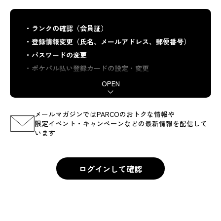
ランクの確認（会員証）
登録情報変更（氏名、メールアドレス、郵便番号）
パスワードの変更
ポケパル払い登録カードの設定・変更
ポケパル払い利用履歴の確認
メールマガジンの配信設定確認・変更
ポイント・コインの保有数・有効期限・履歴の確認
メールマガジンではPARCOのおトクな情報や
コインをポイントに交換
限定イベント・キャンペーンなどの最新情報を配信して
います
PARCOポイント番号の確認・連携
退会、その他
ログインして確認
ログインして確認